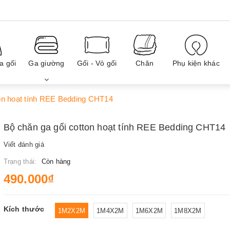
a gối
Ga giường
Gối - Vỏ gối
Chăn
Phụ kiện khác
ton hoạt tính REE Bedding CHT14
Bộ chăn ga gối cotton hoạt tính REE Bedding CHT14
Viết đánh giá
Trạng thái:
Còn hàng
490.000₫
Kích thước
1M2X2M
1M4X2M
1M6X2M
1M8X2M