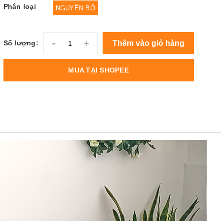
Phân loại
NGUYÊN BỘ
-
+
Thêm vào giỏ hàng
Số lượng:
MUA TẠI SHOPEE